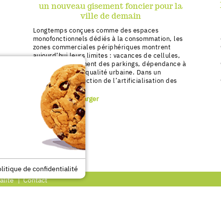
un nouveau gisement foncier pour la
ville de demain
Longtemps conçues comme des espaces
monofonctionnels dédiés à la consommation, les
zones commerciales périphériques montrent
aujourd’hui leurs limites : vacances de cellules,
surdimensionnement des parkings, dépendance à
la voiture, faible qualité urbaine. Dans un
contexte de réduction de l’artificialisation des
[…]
> Lire
> Télécharger
litique de confidentialité
alité
Contact