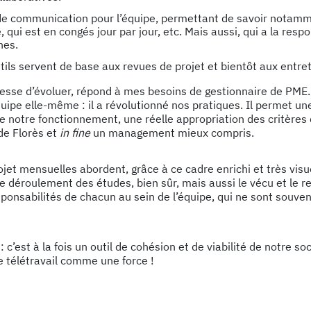
de communication pour l’équipe, permettant de savoir notamm
e, qui est en congés jour par jour, etc. Mais aussi, qui a la resp
hes.
tils servent de base aux revues de projet et bientôt aux entre
 cesse d’évoluer, répond à mes besoins de gestionnaire de PME. 
équipe elle-même : il a révolutionné nos pratiques. Il permet un
notre fonctionnement, une réelle appropriation des critères d
e Florès et
in fine
un management mieux compris.
jet mensuelles abordent, grâce à ce cadre enrichi et très vis
le déroulement des études, bien sûr, mais aussi le vécu et le re
sponsabilités de chacun au sein de l’équipe, qui ne sont souve
 : c’est à la fois un outil de cohésion et de viabilité de notre so
e télétravail comme une force !