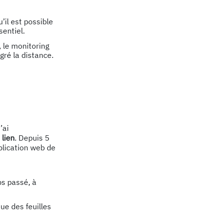
#Enfa
#Ense
’il est possible
#Sant
sentiel.
#Cult
, le monitoring
lgré la distance.
VOIR 
RÉDUI
J’ai
 lien
. Depuis 5
plication web de
ps passé, à
que des feuilles