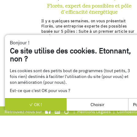
Florès, expert des possibles et pôle
d’efficacité énergétique
Il y a quelques semaines, on vous présentait
Florès, une entreprise experte des possibles
basée sur 5 pôles : Suite à un premier article sur
le pôle de programmation architecturale, voici
maintenant un aperçu de notre super-pouvoir en
Bonjour !
efficacité énergétique ! Notre […]
Ce site utilise des cookies. Etonnant,
> Lire
> Télécharger
non ?
Les cookies sont des petits bout de programmes (tout petits, 3
fois rien) destinés à faciliter l'utilisation du site (pour vous) et
son amélioration (pour nous).
Est-ce que c'est OK pour vous ?
OK !
Choisir
Po
Retrouvez nous sur
Mentions Légales
Confidenti