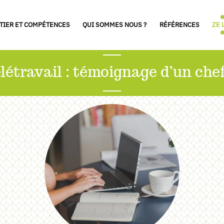
TIER ET COMPÉTENCES
QUI SOMMES NOUS ?
RÉFÉRENCES
ZE 
létravail : témoignage d’un che