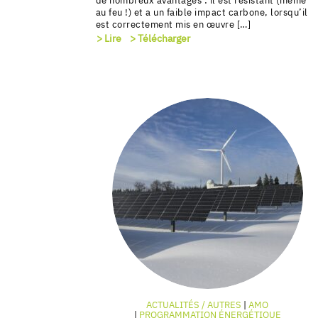
de nombreux avantages : il est résistant (même
au feu !) et a un faible impact carbone, lorsqu’il
est correctement mis en œuvre […]
> Lire
> Télécharger
ACTUALITÉS / AUTRES
AMO
PROGRAMMATION ÉNERGÉTIQUE