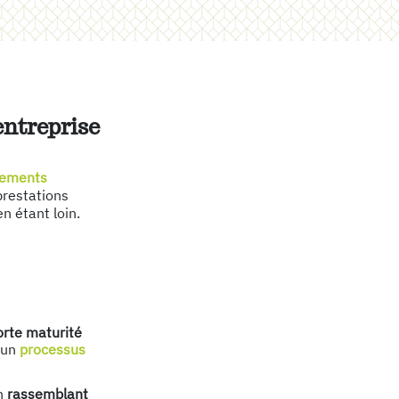
Par 
Progra
Econom
entreprise
AMO
(
Faisab
Diagno
nements
prestations
VOIR
en étant loin.
Par 
orte maturité
d’un
processus
Par 
on
rassemblant
#Terti