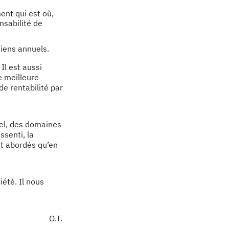
ent qui est où,
onsabilité de
tiens annuels.
Il est aussi
e meilleure
e rentabilité par
uel, des domaines
ssenti, la
nt abordés qu’en
ciété. Il nous
O.T.