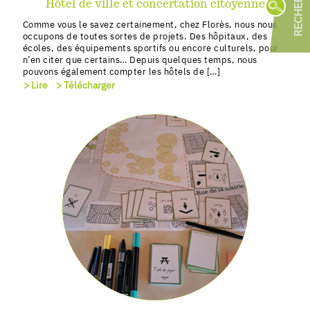
Hôtel de ville et concertation citoyenne
R
Comme vous le savez certainement, chez Florès, nous nous
occupons de toutes sortes de projets. Des hôpitaux, des
écoles, des équipements sportifs ou encore culturels, pour
n’en citer que certains… Depuis quelques temps, nous
Par 
pouvons également compter les hôtels de […]
> Lire
> Télécharger
Progra
Econom
AMO
(
Faisab
Diagno
VOIR
Par 
Par 
#Terti