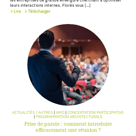
les entreprises de grande envergure cherchant à optimiser
leurs interactions internes. Florès vous […]
> Lire
> Télécharger
ACTUALITÉS / AUTRES
AMO
CONCERTATION PARTICIPATIVE
PROGRAMMATION ARCHITECTURALE
Prise de parole : comment introduire
efficacement une réunion ?