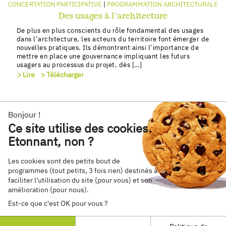
#Enfa
CONCERTATION PARTICIPATIVE
PROGRAMMATION ARCHITECTURALE
#Ense
Des usages à l’architecture
#Sant
De plus en plus conscients du rôle fondamental des usages
#Cult
dans l’architecture, les acteurs du territoire font émerger de
nouvelles pratiques. Ils démontrent ainsi l’importance de
VOIR 
mettre en place une gouvernance impliquant les futurs
usagers au processus du projet, dès […]
> Lire
> Télécharger
RÉDUI
Bonjour !
Ce site utilise des cookies.
Etonnant, non ?
Les cookies sont des petits bout de
programmes (tout petits, 3 fois rien) destinés à
Retrouvez nous sur
faciliter l'utilisation du site (pour vous) et son
amélioration (pour nous).
Est-ce que c'est OK pour vous ?