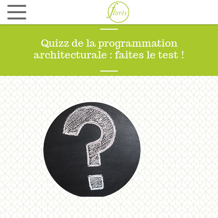
Ergonomie et aménagement d’espaces avec
Tool to Team
Quizz de la programmation
QUI SOMMES NOUS ?
architecturale : faites le test !
Culture d’entreprise et esprit Florès
Equipe
Réseau
RÉFÉRENCES
ZE LAB
CONTACT