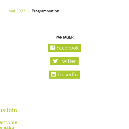
mai 2023
Programmation
PARTAGER
Facebook
Twitter
LinkedIn
us loin
ritable
mmation.