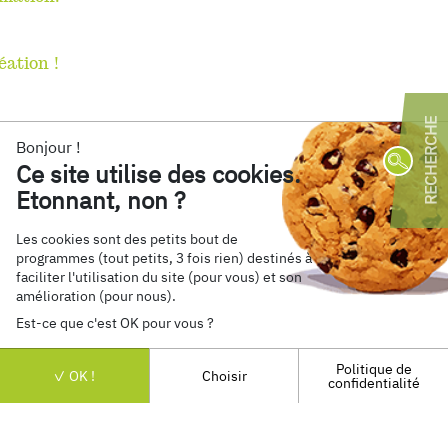
éation !
Bonjour !
Ce site utilise des cookies.
R
Etonnant, non ?
Les cookies sont des petits bout de
Par 
programmes (tout petits, 3 fois rien) destinés à
Retrouvez nous sur
faciliter l'utilisation du site (pour vous) et son
Progra
amélioration (pour nous).
Econom
Est-ce que c'est OK pour vous ?
AMO
(
Faisab
Diagno
Politique de
Mentions Légales
Confidentialité
Contact
OK !
Choisir
confidentialité
VOIR