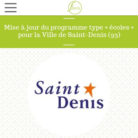
Ergonomie et aménagement d’espaces avec
Tool to Team
Mise à jour du programme type « écoles »
QUI SOMMES NOUS ?
pour la Ville de Saint-Denis (93)
Culture d’entreprise et esprit Florès
Equipe
Réseau
RÉFÉRENCES
ZE LAB
CONTACT