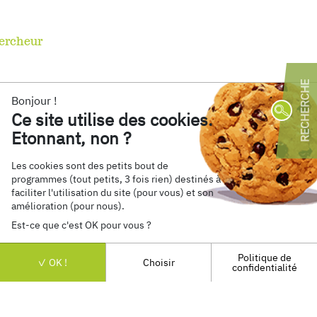
hercheur
Bonjour !
Ce site utilise des cookies.
R
Etonnant, non ?
Les cookies sont des petits bout de
Par 
programmes (tout petits, 3 fois rien) destinés à
Retrouvez nous sur
faciliter l'utilisation du site (pour vous) et son
Progra
amélioration (pour nous).
Econom
Est-ce que c'est OK pour vous ?
AMO
(
Faisab
Diagno
Politique de
Mentions Légales
Confidentialité
Contact
OK !
Choisir
confidentialité
VOIR