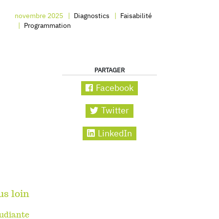
novembre 2025
Diagnostics
Faisabilité
Programmation
PARTAGER
Facebook
Twitter
LinkedIn
us loin
tudiante