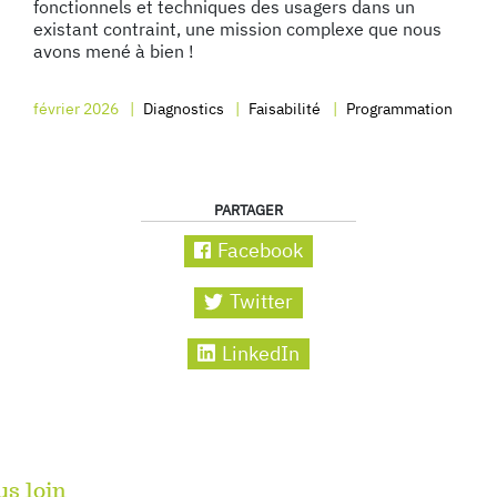
fonctionnels et techniques des usagers dans un
existant contraint, une mission complexe que nous
avons mené à bien !
février 2026
Diagnostics
Faisabilité
Programmation
PARTAGER
Facebook
Twitter
LinkedIn
us loin