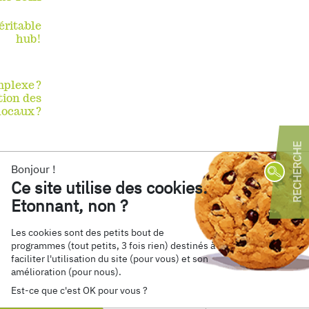
éritable
hub!
mplexe ?
tion des
locaux ?
Bonjour !
R
Ce site utilise des cookies.
Etonnant, non ?
Par 
Les cookies sont des petits bout de
programmes (tout petits, 3 fois rien) destinés à
Progra
Retrouvez nous sur
faciliter l'utilisation du site (pour vous) et son
Econom
amélioration (pour nous).
AMO
(
Est-ce que c'est OK pour vous ?
Faisab