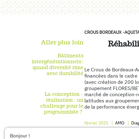
CROUS BORDEAUX -AQUIT
Aller plus loin
Réhabili
Bâtiments
intergénérationnels :
quand diversité rime
Le Crous de Bordeaux-Aq
avec durabilité
financées dans le cadre 
(avec création de 200 lo
groupement FLORES/BETO
La conception –
marché de conception-réa
réalisation : un
latitudes aux groupement
challenge pour le
de la performance énerg
programmiste ?
février 2021
AMO
Dia
Bonjour !