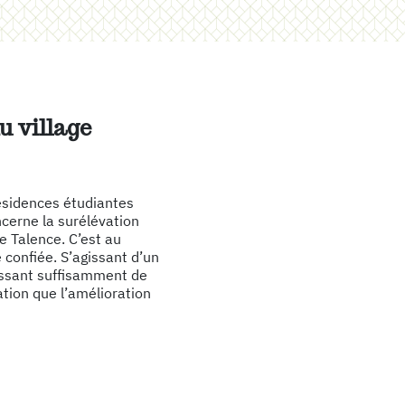
Par 
Progra
Econom
u village
AMO
(
Faisab
Diagno
ésidences étudiantes
VOIR
ncerne la surélévation
e Talence. C’est au
onfiée. S’agissant d’un
Par 
aissant suffisamment de
tion que l’amélioration
Par 
#Terti