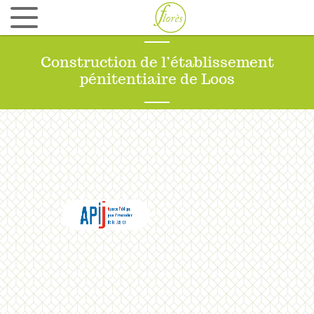
Ergonomie et aménagement d’espaces avec
Tool to Team
Construction de l’établissement
QUI SOMMES NOUS ?
pénitentiaire de Loos
Culture d’entreprise et esprit Florès
Equipe
Réseau
RÉFÉRENCES
ZE LAB
CONTACT