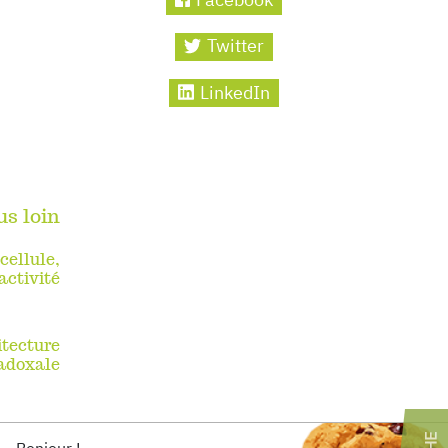
Twitter
LinkedIn
us loin
cellule,
activité
itecture
adoxale