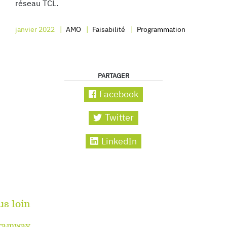
réseau TCL.
janvier 2022
AMO
Faisabilité
Programmation
PARTAGER
Facebook
Twitter
LinkedIn
us loin
 tramway